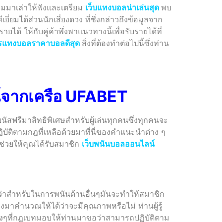
มมาเล่าให้ฟังและเตรียม
เว็บแทงบอลน่าเล่นสุด
พบ
่ยมได้ส่วนนักเสี่ยงดวง ที่ซึ่งกล่าวถึงข้อมูลจาก
ได้ ให้กับคู่ค้าพึ่งพาแนวทางนี้เพื่อรับรายได้ที่
รแทงบอลราคาบอลดีสุด
สิ่งที่ต้องทำต่อไปนี้ซึ่งท่าน
ลน์จากเครือ UFABET
ัสฟรีมาสิทธิพิเศษสำหรับผู้เล่นทุกคนซึ่งทุกคนจะ
งปฏิบัติตามกฎที่เหลือด้วยมาที่นี่ของคำแนะนำต่าง ๆ
จะช่วยให้คุณได้รับสมาชิก
เว็บพนันบอลออนไลน์
ว่าสำหรับในการพนันด้านอื่นๆมันจะทำให้สมาชิก
ข่งมาคำนวณให้ได้ว่าจะมีคุณภาพหรือไม่ ท่านผู้รู้
างๆที่กฎเบทมอบให้ท่านมาขอว่าสามารถปฏิบัติตาม