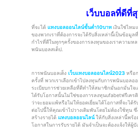
เว็บบอลที่ดีท
ที่จะได้
แทงบอลออนไลน์ขั้นต่ำ10บาท
เงินใช่ไหมแ
ของพวกเราที่ต้องการจะได้รับสิ่งเหล่านี้เป็นข้อมูลที
กำไรที่ดีในทุกๆครั้งของการลงทุนของเราความหล
พนันบอลสเต็ป.
การพนันบอลเต็ง
เว็บแทงบอลออนไลน์2023
หรือก
ครั้งที่ พวกเราเลือกเข้าไปลงทุนกับการพนันบอล
ระเบียบการช่วยเหลือที่ดีทำให้สมาชิกมั่นอกมั่น
ได้รับโอกาสนั้นไม่ใช่ของการลงทุนufabetฟรีเครดิตเ
ว่าจะยอมแพ้หรือไม่ให้ยอดเยี่ยมได้โอกาสที่จะได้
ต่อไปนี้ให้คุณเข้าไปวางเดิมพันโดยไม่ต้องใช้ทุน ซึ
สร้างรายได้
แทงบอลออนไลน์
ให้กับสิ่งเหล่านี้พร
โอกาสในการรับรายได้ มันจำเป็นจะต้องแจ้งให้ผู้บ