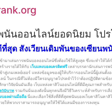
ank.org
ว็บพนันออนไลน์ยอดนิยม โปร
ดีที่สุด สังเวียนเดิมพันของเซียน
าเล่นการพนันบอลออนไลน์ซึ่งต้องใช้ให้สูงสุด ซึ่งจะทำให้ได้กำ
สร้างรายได้ให้กับ
เว็บแทงบอลเครดิตฟรี
เหล่าบรรดานักเล่นการพนันอ
่เกมเพลย์เยอร์ แหล่งข้อมูลของผู้ให้บริการออนไลน์นี้ผู้เล่นตั้งอก
นไลน์ ในกรณีที่ไม่ต้องมีใครอนุญาตโปรดจำไว้ว่าต้องปฏิบัติต
ึกษาวิจัยนั่นมันเลือ เว็บแหล่งคาสิโนออนไลน์ที่ดีมีคุณภาพสำหรับ
ล10บาท
รวมกันนั่นเองดังนั้นทุกคนจึงมีวิธีวิเคราะห์สำหรับการเล
งบอลผ่านมือถือ
นี่และเลือกใช้สิ่งที่ดีที่สุดพนันบอลเว็บคาสิโนค
ที่ช่วยให้พวกเราสามารถอนุญาตให้ใช้ได้แลนมีของการลงทุน