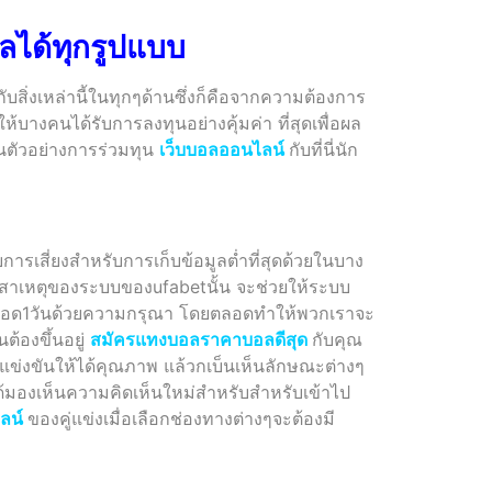
อลได้ทุกรูปแบบ
ับสิ่งเหล่านี้ในทุกๆด้านซึ่งก็คือจากความต้องการ
้บางคนได้รับการลงทุนอย่างคุ้มค่า ที่สุดเพื่อผล
ตัวอย่างการร่วมทุน
เว็บบอลออนไลน์
กับที่นี่นัก
ารเสี่ยงสำหรับการเก็บข้อมูลต่ำที่สุดด้วยในบาง
สาเหตุของระบบของufabetนั้น จะช่วยให้ระบบ
นไปตลอด1วันด้วยความกรุณา โดยตลอดทำให้พวกเราจะ
ต้องขึ้นอยู่
สมัครแทงบอลราคาบอลดีสุด
กับคุณ
รแข่งขันให้ได้คุณภาพ แล้วกเบ็นเห็นลักษณะต่างๆ
ัน ได้มองเห็นความคิดเห็นใหม่สำหรับสำหรับเข้าไป
ลน์
ของคู่แข่งเมื่อเลือกช่องทางต่างๆจะต้องมี