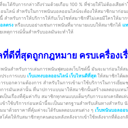
นที่จะได้รับการกล่าวถึงร่วมด้วยเกือบ 100 % ที่ช่วยให้ไม่ต้องเสีย
ไลน์ สำหรับในการพนันบอลออนไลน์จะต้องให้สมาชิกมาก่อนเท่านั
ุนี้ สำหรับการให้บริการให้กับเว็บไซท์สมาชิกที่ไม่เคยมีใครให
งบอลตรง
หรือแบบอย่างเช่นการพนันที่มากมายแบบให้สมาชิกได้
แท
ดยเหตุการณ์นั้นสำหรับบอลมันจะทำให้
ที่ดีที่สุดถูกกฎหมาย ครบเครื่องเร
รพนันสำหรับการเล่นการพนันฟุตบอลเว็บไซด์นี้ มันจะมาก่อนให้ส
นานาประการแบบ
เว็บแทงบอลออนไลน์ เว็บไหนดีที่สุด
ให้สมาชิกได้ผ
องการบอกความต้องการ สำหรับในการเข้ามาใช้บริการในการเยี่ยม
การมันเหล่านั้น ที่นาปการแบบมาให้สมาชิกนั้นสร้างผลตอบแทนให้กับ
ป็นเรื่องที่คุ้มค่ากับ สมาชิกทุกคนแบบเต็มๆกับการแจกเครดิตเล่น
นเข้าใช้บริการก่อนหน้านี้จะเป็นมาตรฐานสำหรับเส้นทางสำหรับ นักเ
มมาด้วยราคาที่คุ้มค่าจะได้รับผลตอบแทนต่าง ๆ
เว็บพนันบอลออนไ
ค้ดให้กับสมาชิกทุกคนตอนหลังหลังจากเข้าใช้หลังจากที่ต้องกล