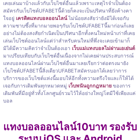
เคยเล่นมาบ้างแล้วกับเว็บไซต์อื่นแล้วเพราะเหตุไรจำเป็นต้อง
สมัครกับเว็บไซต์UFABETนี้ด้วยก็คงจะเป็นปริศนาที่ยังค้างคา
ใจอยู่
เครดิตแทงบอลออนไลน์
ไม่น้อยสงสัยว่ายังมิได้เจอกับ
ความซาบซึ้งที่มากมายพอๆกับเว็บไซต์UFABETนี้มาก่อนก็เลย
อย่างไม่ต้องสงสัยกำเนิดเป็นปริศนาอีกทั้งคนใหม่หน้าเก่าที่เคย
เล่นเว็บไซต์ออนไลน์แต่ว่าสำหรับคนใหม่ที่พึ่งจะเคยเข้ามาก็
มิได้มีความคิดว่าจำเป็นต้องเอา
เว็บแม่แทงบอลไม่ผ่านเอเย่นต์
มาเปรียบเทียบกับเว็บไซต์อื่นเนื่องจากไม่เคยผ่านประสบการณ์
แทงบอลออนไลน์ผ่านเว็บไซต์อื่นมาเลยเรียกว่าต่อตรงมายัง
เว็บไซต์UFABETนี้สิ่งเดียวUFABETสมัครบอกได้เลยว่าการ
บริการของเว็บไซต์แห่งนี้มอบให้อีกทั้งความตรึงใจและก็ให้ได้
เจอกับการเดิมพันทุกหมวดหมู่
เว็บพนันถูกกฎหมาย
ของการ
เดิมพันที่มีอยู่ทั่วทั้งโลกศูนย์รวมไว้ให้อย่างใหญ่โตมีใช้เพียงแค่
บอล
แทงบอลออนไลน์10บาท รองรับ
ระบบ iOS และ Android