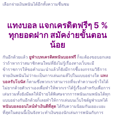
เลือกจ่ายเงินพนันได้อีกทั้งความชื่นชม
แทงบอล แจกเครดิตฟรีๆ 5 %
ทุกยอดฝาก สมัคง่ายขั้นตอน
น้อย
กันอีกด้วยแล้ว
ยูฟ่าเบทเครดิตพนันบอลฟรี
ก็จะต้องขอบอกเลย
ว่าถ้าหากว่าสมาชิกคนใหม่ที่ยังไม่รู้เรื่องทางเว็บจะมี
ข้าราชการให้ขอคำแนะนำแล้วก็ยังมีการชี้แจงกรรมวิธีการ
จ่ายเงินพนันไม่ว่าจะเป็นการเล่นเกมส์ไปในแบบอย่างใด
แทง
บอลรับโบนัส
ก็ตามซึ่งพวกเราสามารถที่จะทำความเข้าใจได้
ไม่ยากด้วยตัวเราเองเพื่อทำให้พวกเราได้รู้เรื่องสำหรับเพื่อการ
เล่นรวมทั้งยังมีผลให้มีรายได้พิเศษจากการพนันเกมพนันได้ทุก
แบบอย่างกันอีกด้วยก็เลยทำให้การเล่นบนเว็บไซต์ยูฟ่าเบทได้
พนันบอลออนไลน์ทำเงินดีที่สุด
ได้รับความนิยมกันเยอะแยะ
ที่สุดในตอนนี้เป็นจังหวะทำเงินของนักเล่นการพนันกับการ