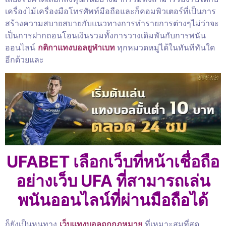
เครื่องไม้เครื่องมือโทรศัพท์มือถือและก็คอมพิวเตอร์ที่เป็นการ
สร้างความสบายสบายกับแนวทางการทำรายการต่างๆไม่ว่าจะ
เป็นการฝากถอนโอนเงินรวมทั้งการวางเดิมพันกับการพนัน
ออนไลน์
กติกาแทงบอลยูฟ่าเบท
ทุกหมวดหมู่ได้ในทันทีทันใด
อีกด้วยและ
UFABET เลือกเว็บที่หน้าเชื่อถือ
อย่างเว็บ UFA ที่สามารถเล่น
พนันออนไลน์ที่ผ่านมือถือได้
ก็ยังเป็นหนทาง
เว็บแทงบอลถูกกฎหมาย
ที่เหมาะสมที่สุด